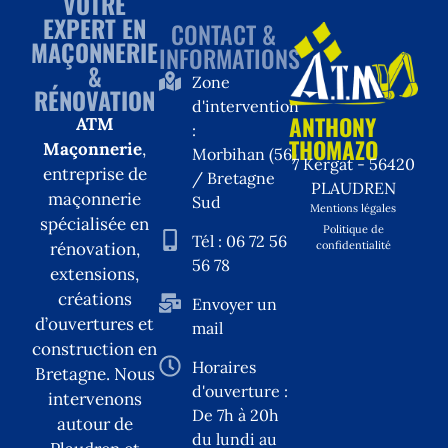
VOTRE
EXPERT EN
CONTACT &
MAÇONNERIE
INFORMATIONS
&
Zone
RÉNOVATION
d'intervention
ANTHONY
ATM
:
THOMAZO
Maçonnerie
,
Morbihan (56)
7 Kergat - 56420
entreprise de
/ Bretagne
PLAUDREN
maçonnerie
Sud
Mentions légales
spécialisée en
Politique de
Tél : 06 72 56
confidentialité
rénovation,
56 78
extensions,
créations
Envoyer un
d’ouvertures et
mail
construction en
Horaires
Bretagne. Nous
d'ouverture :
intervenons
De 7h à 20h
autour de
du lundi au